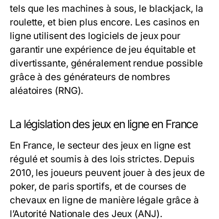
tels que les machines à sous, le blackjack, la
roulette, et bien plus encore. Les casinos en
ligne utilisent des logiciels de jeux pour
garantir une expérience de jeu équitable et
divertissante, généralement rendue possible
grâce à des générateurs de nombres
aléatoires (RNG).
La législation des jeux en ligne en France
En France, le secteur des jeux en ligne est
régulé et soumis à des lois strictes. Depuis
2010, les joueurs peuvent jouer à des jeux de
poker, de paris sportifs, et de courses de
chevaux en ligne de manière légale grâce à
l’Autorité Nationale des Jeux (ANJ).