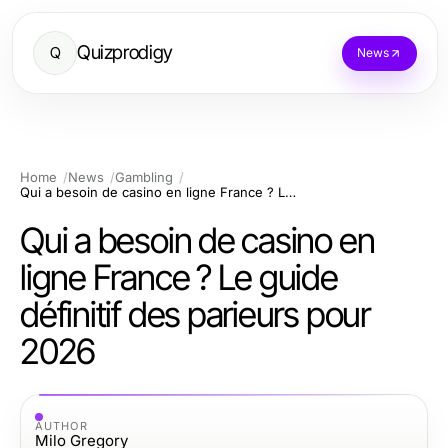
Quizprodigy
Q
News
Home
News
Gambling
Qui a besoin de casino en ligne France ? Le guide définitif des parieurs pour 2026
Qui a besoin de casino en
ligne France ? Le guide
définitif des parieurs pour
2026
AUTHOR
Milo Gregory