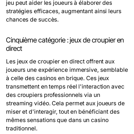
jeu peut aider les joueurs à élaborer des
stratégies efficaces, augmentant ainsi leurs
chances de succès.
Cinquième catégorie : jeux de croupier en
direct
Les jeux de croupier en direct offrent aux
joueurs une expérience immersive, semblable
à celle des casinos en brique. Ces jeux
transmettent en temps réel l'interaction avec
des croupiers professionnels via un
streaming vidéo. Cela permet aux joueurs de
miser et d'interagir, tout en bénéficiant des
mêmes sensations que dans un casino
traditionnel.