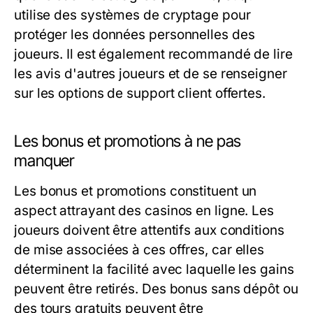
utilise des systèmes de cryptage pour
protéger les données personnelles des
joueurs. Il est également recommandé de lire
les avis d'autres joueurs et de se renseigner
sur les options de support client offertes.
Les bonus et promotions à ne pas
manquer
Les bonus et promotions constituent un
aspect attrayant des casinos en ligne. Les
joueurs doivent être attentifs aux conditions
de mise associées à ces offres, car elles
déterminent la facilité avec laquelle les gains
peuvent être retirés. Des bonus sans dépôt ou
des tours gratuits peuvent être