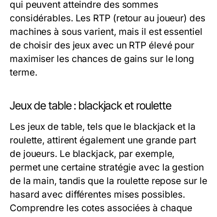
qui peuvent atteindre des sommes
considérables. Les RTP (retour au joueur) des
machines à sous varient, mais il est essentiel
de choisir des jeux avec un RTP élevé pour
maximiser les chances de gains sur le long
terme.
Jeux de table : blackjack et roulette
Les jeux de table, tels que le blackjack et la
roulette, attirent également une grande part
de joueurs. Le blackjack, par exemple,
permet une certaine stratégie avec la gestion
de la main, tandis que la roulette repose sur le
hasard avec différentes mises possibles.
Comprendre les cotes associées à chaque