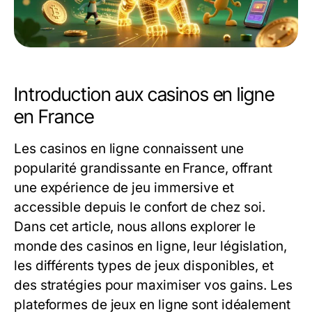
Introduction aux casinos en ligne
en France
Les casinos en ligne connaissent une
popularité grandissante en France, offrant
une expérience de jeu immersive et
accessible depuis le confort de chez soi.
Dans cet article, nous allons explorer le
monde des casinos en ligne, leur législation,
les différents types de jeux disponibles, et
des stratégies pour maximiser vos gains. Les
plateformes de jeux en ligne sont idéalement