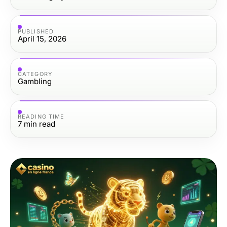
PUBLISHED
April 15, 2026
CATEGORY
Gambling
READING TIME
7
min read