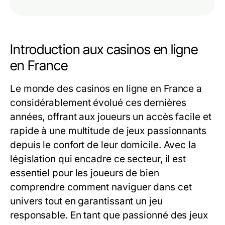
Introduction aux casinos en ligne
en France
Le monde des casinos en ligne en France a
considérablement évolué ces dernières
années, offrant aux joueurs un accès facile et
rapide à une multitude de jeux passionnants
depuis le confort de leur domicile. Avec la
législation qui encadre ce secteur, il est
essentiel pour les joueurs de bien
comprendre comment naviguer dans cet
univers tout en garantissant un jeu
responsable. En tant que passionné des jeux