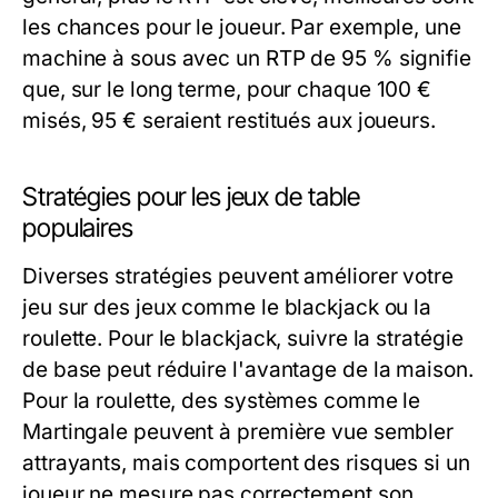
les chances pour le joueur. Par exemple, une
machine à sous avec un RTP de 95 % signifie
que, sur le long terme, pour chaque 100 €
misés, 95 € seraient restitués aux joueurs.
Stratégies pour les jeux de table
populaires
Diverses stratégies peuvent améliorer votre
jeu sur des jeux comme le blackjack ou la
roulette. Pour le blackjack, suivre la stratégie
de base peut réduire l'avantage de la maison.
Pour la roulette, des systèmes comme le
Martingale peuvent à première vue sembler
attrayants, mais comportent des risques si un
joueur ne mesure pas correctement son