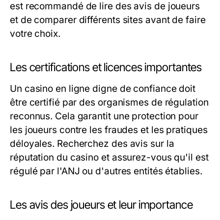
est recommandé de lire des avis de joueurs
et de comparer différents sites avant de faire
votre choix.
Les certifications et licences importantes
Un casino en ligne digne de confiance doit
être certifié par des organismes de régulation
reconnus. Cela garantit une protection pour
les joueurs contre les fraudes et les pratiques
déloyales. Recherchez des avis sur la
réputation du casino et assurez-vous qu'il est
régulé par l'ANJ ou d'autres entités établies.
Les avis des joueurs et leur importance