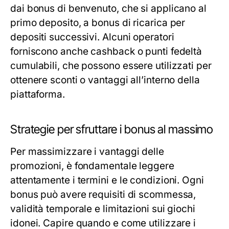
dai bonus di benvenuto, che si applicano al
primo deposito, a bonus di ricarica per
depositi successivi. Alcuni operatori
forniscono anche cashback o punti fedeltà
cumulabili, che possono essere utilizzati per
ottenere sconti o vantaggi all’interno della
piattaforma.
Strategie per sfruttare i bonus al massimo
Per massimizzare i vantaggi delle
promozioni, è fondamentale leggere
attentamente i termini e le condizioni. Ogni
bonus può avere requisiti di scommessa,
validità temporale e limitazioni sui giochi
idonei. Capire quando e come utilizzare i