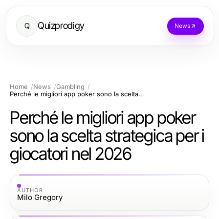
Quizprodigy
Q
News
Home
News
Gambling
Perché le migliori app poker sono la scelta strategica per i giocatori nel 2026
Perché le migliori app poker
sono la scelta strategica per i
giocatori nel 2026
AUTHOR
Milo Gregory