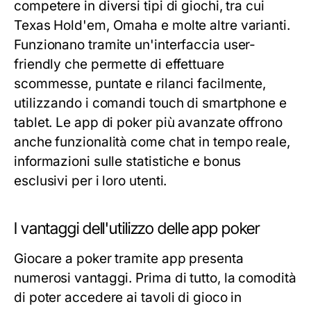
competere in diversi tipi di giochi, tra cui
Texas Hold'em, Omaha e molte altre varianti.
Funzionano tramite un'interfaccia user-
friendly che permette di effettuare
scommesse, puntate e rilanci facilmente,
utilizzando i comandi touch di smartphone e
tablet. Le app di poker più avanzate offrono
anche funzionalità come chat in tempo reale,
informazioni sulle statistiche e bonus
esclusivi per i loro utenti.
I vantaggi dell'utilizzo delle app poker
Giocare a poker tramite app presenta
numerosi vantaggi. Prima di tutto, la comodità
di poter accedere ai tavoli di gioco in