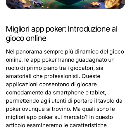
Migliori app poker: Introduzione al
gioco online
Nel panorama sempre più dinamico del gioco
online, le app poker hanno guadagnato un
ruolo di primo piano tra i giocatori, sia
amatoriali che professionisti. Queste
applicazioni consentono di giocare
comodamente da smartphone e tablet,
permettendo agli utenti di portare il tavolo da
poker ovunque si trovino. Ma quali sono le
migliori app poker sul mercato? In questo
articolo esamineremo le caratteristiche