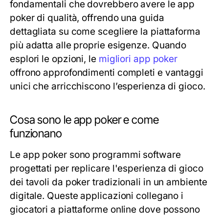
fondamentali che dovrebbero avere le app
poker di qualità, offrendo una guida
dettagliata su come scegliere la piattaforma
più adatta alle proprie esigenze. Quando
esplori le opzioni, le
migliori app poker
offrono approfondimenti completi e vantaggi
unici che arricchiscono l’esperienza di gioco.
Cosa sono le app poker e come
funzionano
Le app poker sono programmi software
progettati per replicare l'esperienza di gioco
dei tavoli da poker tradizionali in un ambiente
digitale. Queste applicazioni collegano i
giocatori a piattaforme online dove possono