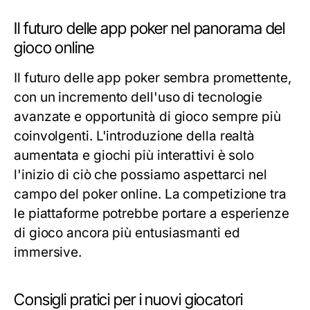
Il futuro delle app poker nel panorama del
gioco online
Il futuro delle app poker sembra promettente,
con un incremento dell'uso di tecnologie
avanzate e opportunità di gioco sempre più
coinvolgenti. L'introduzione della realtà
aumentata e giochi più interattivi è solo
l'inizio di ciò che possiamo aspettarci nel
campo del poker online. La competizione tra
le piattaforme potrebbe portare a esperienze
di gioco ancora più entusiasmanti ed
immersive.
Consigli pratici per i nuovi giocatori