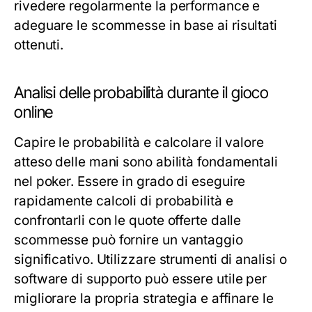
rivedere regolarmente la performance e
adeguare le scommesse in base ai risultati
ottenuti.
Analisi delle probabilità durante il gioco
online
Capire le probabilità e calcolare il valore
atteso delle mani sono abilità fondamentali
nel poker. Essere in grado di eseguire
rapidamente calcoli di probabilità e
confrontarli con le quote offerte dalle
scommesse può fornire un vantaggio
significativo. Utilizzare strumenti di analisi o
software di supporto può essere utile per
migliorare la propria strategia e affinare le