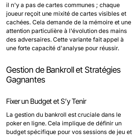
il n'y a pas de cartes communes ; chaque
joueur reçoit une mixité de cartes visibles et
cachées. Cela demande de la mémoire et une
attention particulière à l'évolution des mains
des adversaires. Cette variante fait appel à
une forte capacité d'analyse pour réussir.
Gestion de Bankroll et Stratégies
Gagnantes
Fixer un Budget et S’y Tenir
La gestion du bankroll est cruciale dans le
poker en ligne. Cela implique de définir un
budget spécifique pour vos sessions de jeu et