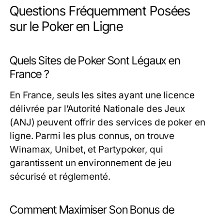
Questions Fréquemment Posées
sur le Poker en Ligne
Quels Sites de Poker Sont Légaux en
France ?
En France, seuls les sites ayant une licence
délivrée par l’Autorité Nationale des Jeux
(ANJ) peuvent offrir des services de poker en
ligne. Parmi les plus connus, on trouve
Winamax, Unibet, et Partypoker, qui
garantissent un environnement de jeu
sécurisé et réglementé.
Comment Maximiser Son Bonus de