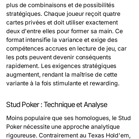
plus de combinaisons et de possibilités
stratégiques. Chaque joueur reçoit quatre
cartes privées et doit utiliser exactement
deux d'entre elles pour former sa main. Ce
format intensifie la variance et exige des
compétences accrues en lecture de jeu, car
les pots peuvent devenir conséquents
rapidement. Les exigences stratégiques
augmentent, rendant la maîtrise de cette
variante à la fois stimulante et rewarding.
Stud Poker : Technique et Analyse
Moins populaire que ses homologues, le Stud
Poker nécessite une approche analytique
rigoureuse. Contrairement au Texas Hold'em,