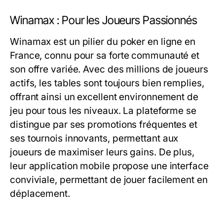
Winamax : Pour les Joueurs Passionnés
Winamax est un pilier du poker en ligne en
France, connu pour sa forte communauté et
son offre variée. Avec des millions de joueurs
actifs, les tables sont toujours bien remplies,
offrant ainsi un excellent environnement de
jeu pour tous les niveaux. La plateforme se
distingue par ses promotions fréquentes et
ses tournois innovants, permettant aux
joueurs de maximiser leurs gains. De plus,
leur application mobile propose une interface
conviviale, permettant de jouer facilement en
déplacement.