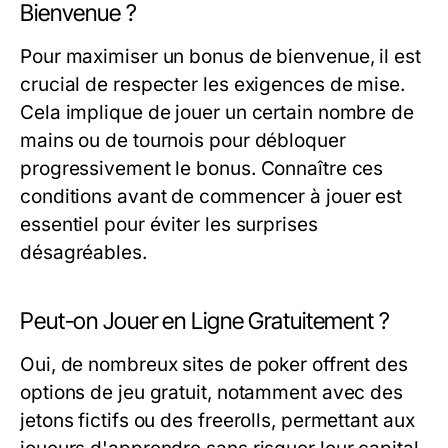
Bienvenue ?
Pour maximiser un bonus de bienvenue, il est
crucial de respecter les exigences de mise.
Cela implique de jouer un certain nombre de
mains ou de tournois pour débloquer
progressivement le bonus. Connaître ces
conditions avant de commencer à jouer est
essentiel pour éviter les surprises
désagréables.
Peut-on Jouer en Ligne Gratuitement ?
Oui, de nombreux sites de poker offrent des
options de jeu gratuit, notamment avec des
jetons fictifs ou des freerolls, permettant aux