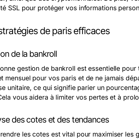
ité SSL pour protéger vos informations person
stratégies de paris efficaces
on de la bankroll
nne gestion de bankroll est essentielle pour t
t mensuel pour vos paris et de ne jamais dép
e unitaire, ce qui signifie parier un pourcent
Cela vous aidera à limiter vos pertes et à prol
yse des cotes et des tendances
ndre les cotes est vital pour maximiser les ga