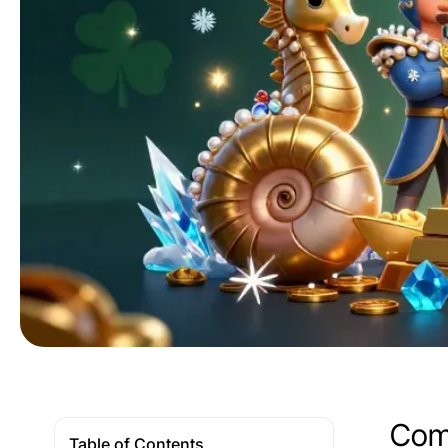
Com
Table of Contents