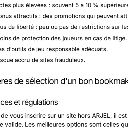
otes plus élevées : souvent 5 à 10 % supérieure
onus attractifs : des promotions qui peuvent att
lus de liberté : peu ou pas de restrictions sur l
oins de protection des joueurs en cas de litige.
as d'outils de jeu responsable adéquats.
isque accru de sites frauduleux.
ères de sélection d'un bon bookma
ces et régulations
de vous inscrire sur un site hors ARJEL, il est 
e valide. Les meilleures options sont celles qui