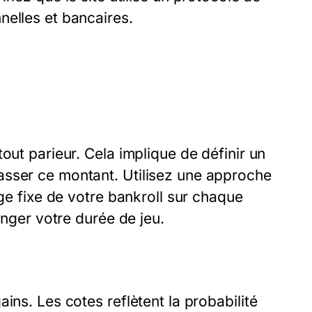
nelles et bancaires.
out parieur. Cela implique de définir un
asser ce montant. Utilisez une approche
age fixe de votre bankroll sur chaque
onger votre durée de jeu.
ins. Les cotes reflètent la probabilité