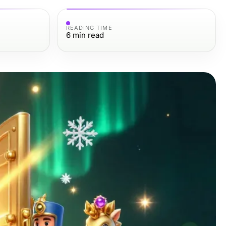
READING TIME
6
min read