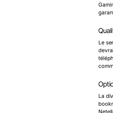
Gamin
garan
Quali
Le ser
devrai
téléph
commu
Opti
La di
bookm
Netell