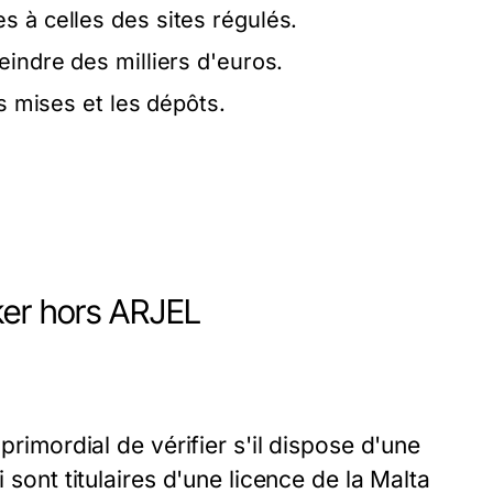
s à celles des sites régulés.
eindre des milliers d'euros.
es mises et les dépôts.
ker hors ARJEL
primordial de vérifier s'il dispose d'une
 sont titulaires d'une licence de la
Malta