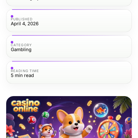
PUBLISHED
April 4, 2026
CATEGORY
Gambling
READING TIME
5
min read