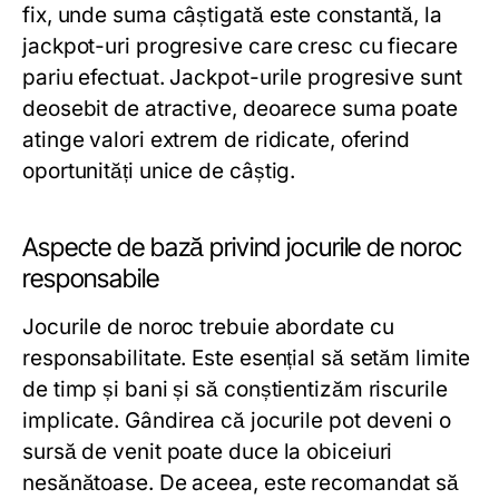
fix, unde suma câștigată este constantă, la
jackpot-uri progresive care cresc cu fiecare
pariu efectuat. Jackpot-urile progresive sunt
deosebit de atractive, deoarece suma poate
atinge valori extrem de ridicate, oferind
oportunități unice de câștig.
Aspecte de bază privind jocurile de noroc
responsabile
Jocurile de noroc trebuie abordate cu
responsabilitate. Este esențial să setăm limite
de timp și bani și să conștientizăm riscurile
implicate. Gândirea că jocurile pot deveni o
sursă de venit poate duce la obiceiuri
nesănătoase. De aceea, este recomandat să