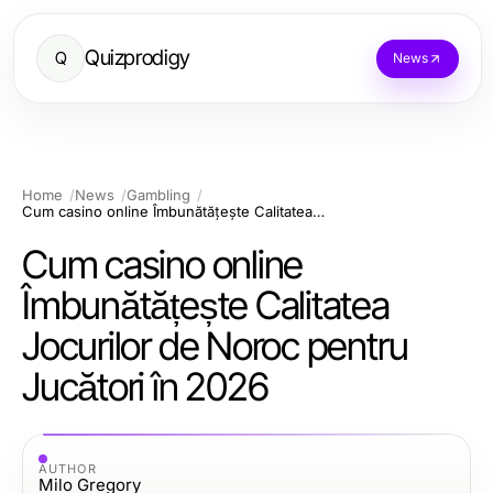
Quizprodigy
Q
News
Home
News
Gambling
Cum casino online Îmbunătățește Calitatea Jocurilor de Noroc pentru Jucători în 2026
Cum casino online
Îmbunătățește Calitatea
Jocurilor de Noroc pentru
Jucători în 2026
AUTHOR
Milo Gregory