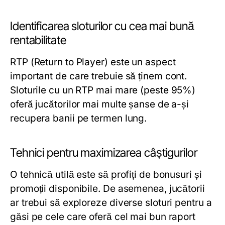
Identificarea sloturilor cu cea mai bună
rentabilitate
RTP (Return to Player) este un aspect
important de care trebuie să ținem cont.
Sloturile cu un RTP mai mare (peste 95%)
oferă jucătorilor mai multe șanse de a-și
recupera banii pe termen lung.
Tehnici pentru maximizarea câștigurilor
O tehnică utilă este să profiți de bonusuri și
promoții disponibile. De asemenea, jucătorii
ar trebui să exploreze diverse sloturi pentru a
găsi pe cele care oferă cel mai bun raport