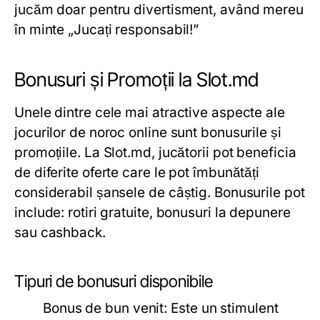
jucăm doar pentru divertisment, având mereu
în minte „Jucați responsabil!”
Bonusuri și Promoții la Slot.md
Unele dintre cele mai atractive aspecte ale
jocurilor de noroc online sunt bonusurile și
promoțiile. La Slot.md, jucătorii pot beneficia
de diferite oferte care le pot îmbunătăți
considerabil șansele de câștig. Bonusurile pot
include: rotiri gratuite, bonusuri la depunere
sau cashback.
Tipuri de bonusuri disponibile
Bonus de bun venit:
Este un stimulent