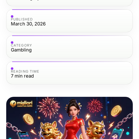
PUBLISHED
March 30, 2026
CATEGORY
Gambling
READING TIME
7
min read