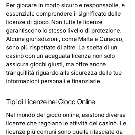
Per giocare in modo sicuro e responsabile, è
essenziale comprendere il significato delle
licenze di gioco. Non tutte le licenze
garantiscono lo stesso livello di protezione.
Alcune giurisdizioni, come Malta e Curacao,
sono più rispettate di altre. La scelta di un
casinò con un'adeguata licenza non solo
assicura giochi giusti, ma offre anche
tranquillità riguardo alla sicurezza delle tue
informazioni personali e finanziarie.
Tipi di Licenze nel Gioco Online
Nel mondo del gioco online, esistono diverse
licenze che regolano le attività dei casinò. Le
licenze più comuni sono quelle rilasciate da