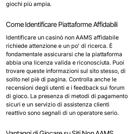
giochi più ampia.
Come Identificare Piattaforme Affidabili
Identificare un casinò non AAMS affidabile
richiede attenzione e un po' di ricerca. È
fondamentale assicurarsi che la piattaforma
abbia una licenza valida e riconosciuta. Puoi
trovare queste informazioni sul sito stesso, di
solito nel piè di pagina. Controlla anche le
recensioni degli utenti e i feedback sui forum
di gioco. La presenza di metodi di pagamento
sicuri e un servizio di assistenza clienti
reattivo sono segnali di un operatore serio.
Vantaggi di Giocare su Siti Non AAMS