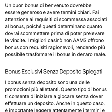
Un buon bonus di benvenuto dovrebbe
essere generoso e avere termini chiari. Fai
attenzione ai requisiti di scommessa associati
al bonus, poiché questi determinano quanto
dovrai scommettere prima di poter prelevare
le vincite. I migliori casinò non AAMS offrono
bonus con requisiti ragionevoli, rendendo più
possibile trasformare il bonus in denaro reale.
Bonus Esclusivi Senza Deposito Spiegati
I bonus senza deposito sono una delle
promozioni più allettanti. Questo tipo di bonus
ti consente di iniziare a giocare senza dover
effettuare un deposito. Anche in questo caso,
è importante leggere attentamente i termini e