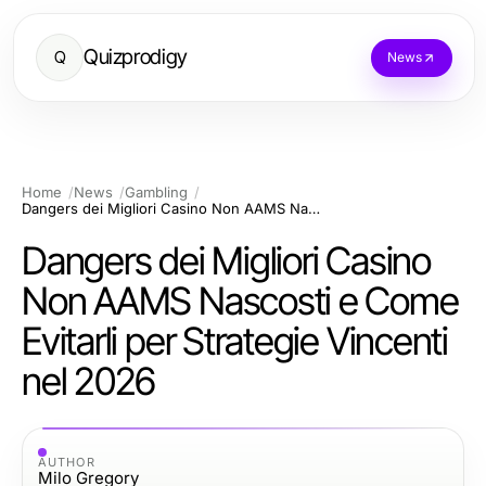
Quizprodigy
Q
News
Home
News
Gambling
Dangers dei Migliori Casino Non AAMS Nascosti e Come Evitarli per Strategie Vincenti nel 2026
Dangers dei Migliori Casino
Non AAMS Nascosti e Come
Evitarli per Strategie Vincenti
nel 2026
AUTHOR
Milo Gregory