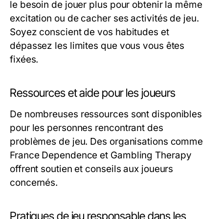
le besoin de jouer plus pour obtenir la même
excitation ou de cacher ses activités de jeu.
Soyez conscient de vos habitudes et
dépassez les limites que vous vous êtes
fixées.
Ressources et aide pour les joueurs
De nombreuses ressources sont disponibles
pour les personnes rencontrant des
problèmes de jeu. Des organisations comme
France Dependence
et
Gambling Therapy
offrent soutien et conseils aux joueurs
concernés.
Pratiques de jeu responsable dans les