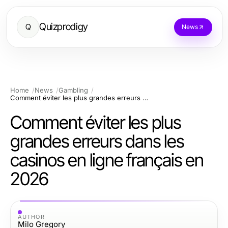
Quizprodigy
Q
News
Home
News
Gambling
Comment éviter les plus grandes erreurs dans les casinos en ligne français en 2026
Comment éviter les plus
grandes erreurs dans les
casinos en ligne français en
2026
AUTHOR
Milo Gregory