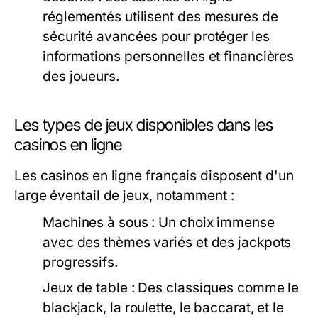
réglementés utilisent des mesures de
sécurité avancées pour protéger les
informations personnelles et financières
des joueurs.
Les types de jeux disponibles dans les
casinos en ligne
Les casinos en ligne français disposent d'un
large éventail de jeux, notamment :
Machines à sous :
Un choix immense
avec des thèmes variés et des jackpots
progressifs.
Jeux de table :
Des classiques comme le
blackjack, la roulette, le baccarat, et le