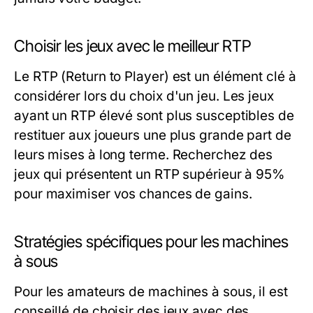
Choisir les jeux avec le meilleur RTP
Le
RTP
(Return to Player) est un élément clé à
considérer lors du choix d'un jeu. Les jeux
ayant un RTP élevé sont plus susceptibles de
restituer aux joueurs une plus grande part de
leurs mises à long terme. Recherchez des
jeux qui présentent un RTP supérieur à 95%
pour maximiser vos chances de gains.
Stratégies spécifiques pour les machines
à sous
Pour les amateurs de machines à sous, il est
conseillé de choisir des jeux avec des