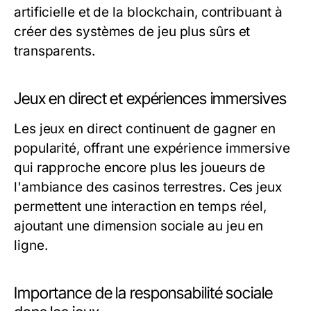
artificielle et de la blockchain, contribuant à
créer des systèmes de jeu plus sûrs et
transparents.
Jeux en direct et expériences immersives
Les jeux en direct continuent de gagner en
popularité, offrant une expérience immersive
qui rapproche encore plus les joueurs de
l'ambiance des casinos terrestres. Ces jeux
permettent une interaction en temps réel,
ajoutant une dimension sociale au jeu en
ligne.
Importance de la responsabilité sociale