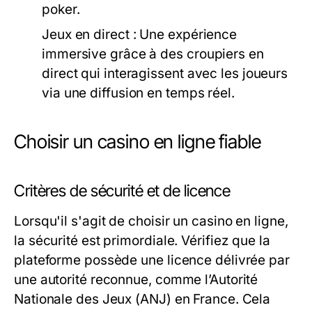
poker.
Jeux en direct :
Une expérience
immersive grâce à des croupiers en
direct qui interagissent avec les joueurs
via une diffusion en temps réel.
Choisir un casino en ligne fiable
Critères de sécurité et de licence
Lorsqu'il s'agit de choisir un casino en ligne,
la sécurité est primordiale. Vérifiez que la
plateforme possède une licence délivrée par
une autorité reconnue, comme l’Autorité
Nationale des Jeux (ANJ) en France. Cela