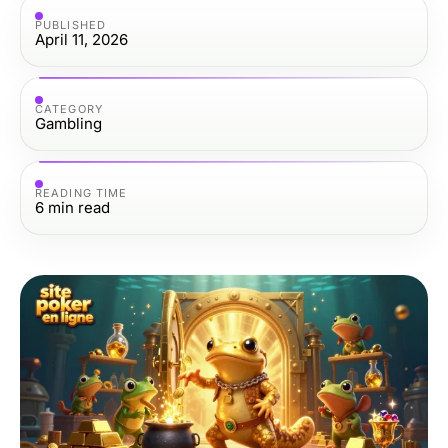
PUBLISHED
April 11, 2026
CATEGORY
Gambling
READING TIME
6
min read