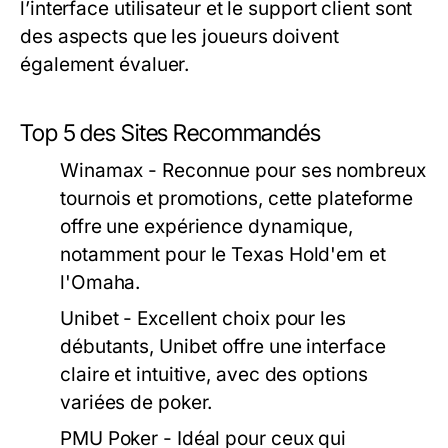
l’interface utilisateur et le support client sont
des aspects que les joueurs doivent
également évaluer.
Top 5 des Sites Recommandés
Winamax
- Reconnue pour ses nombreux
tournois et promotions, cette plateforme
offre une expérience dynamique,
notamment pour le Texas Hold'em et
l'Omaha.
Unibet
- Excellent choix pour les
débutants, Unibet offre une interface
claire et intuitive, avec des options
variées de poker.
PMU Poker
- Idéal pour ceux qui