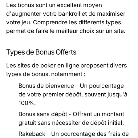
Les bonus sont un excellent moyen
d'augmenter votre bankroll et de maximiser
votre jeu. Comprendre les différents types
permet de faire le meilleur choix sur un site.
Types de Bonus Offerts
Les sites de poker en ligne proposent divers
types de bonus, notamment :
Bonus de bienvenue
- Un pourcentage
de votre premier dépôt, souvent jusqu'à
100%.
Bonus sans dépôt
- Offrant un montant
gratuit sans nécessiter de dépôt initial.
Rakeback
- Un pourcentage des frais de