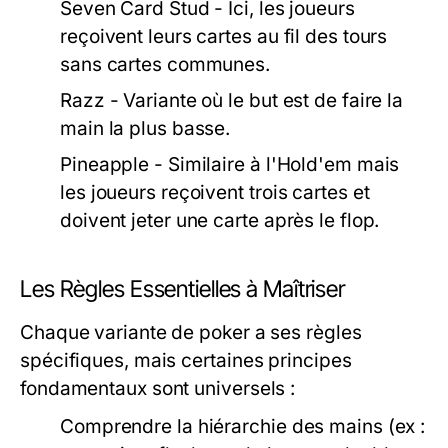
Seven Card Stud
- Ici, les joueurs
reçoivent leurs cartes au fil des tours
sans cartes communes.
Razz
- Variante où le but est de faire la
main la plus basse.
Pineapple
- Similaire à l'Hold'em mais
les joueurs reçoivent trois cartes et
doivent jeter une carte après le flop.
Les Règles Essentielles à Maîtriser
Chaque variante de poker a ses règles
spécifiques, mais certaines principes
fondamentaux sont universels :
Comprendre la hiérarchie des mains (ex :