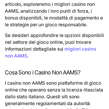
articolo, esploreremo i migliori casino non
AAMS, analizzando i loro punti di forza, i
bonus disponibili, le modalità di pagamento e
le strategie per un gioco responsabile.
Se desideri approfondire le opzioni disponibili
nel settore del gioco online, puoi trovare
informazioni dettagliate sui
migliori casino
non AAMS
.
Cosa Sono i Casino Non AAMS?
I casino non AAMS sono piattaforme di gioco
online che operano senza la licenza rilasciata
dallo stato italiano. Questi siti sono
generalmente regolamentati da autorità