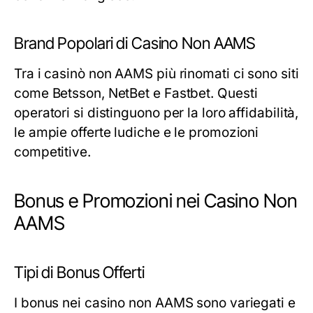
Brand Popolari di Casino Non AAMS
Tra i casinò non AAMS più rinomati ci sono siti
come
Betsson
,
NetBet
e
Fastbet
. Questi
operatori si distinguono per la loro affidabilità,
le ampie offerte ludiche e le promozioni
competitive.
Bonus e Promozioni nei Casino Non
AAMS
Tipi di Bonus Offerti
I bonus nei casino non AAMS sono variegati e