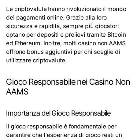
Le criptovalute hanno rivoluzionato il mondo
dei pagamenti online. Grazie alla loro
sicurezza e rapidità, sempre più giocatori
optano per depositi e prelievi tramite Bitcoin
ed Ethereum. Inoltre, molti casino non AAMS
offrono bonus aggiuntivi per chi sceglie di
utilizzare criptovalute.
Gioco Responsabile nei Casino Non
AAMS
Importanza del Gioco Responsabile
Il gioco responsabile è fondamentale per
garantire che l'esperienza di gioco resti un