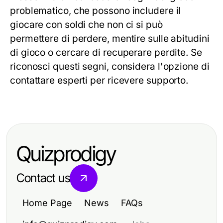
problematico, che possono includere il
giocare con soldi che non ci si può
permettere di perdere, mentire sulle abitudini
di gioco o cercare di recuperare perdite. Se
riconosci questi segni, considera l'opzione di
contattare esperti per ricevere supporto.
Quizprodigy
Contact us
Home Page
News
FAQs