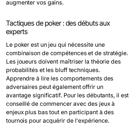
augmenter vos gains.
Tactiques de poker : des débuts aux
experts
Le poker est un jeu qui nécessite une
combinaison de compétences et de stratégie.
Les joueurs doivent maîtriser la théorie des
probabilités et les bluff techniques.
Apprendre à lire les comportements des
adversaires peut également offrir un
avantage significatif. Pour les débutants, il est
conseillé de commencer avec des jeux à
enjeux plus bas tout en participant à des
tournois pour acquérir de l'expérience.