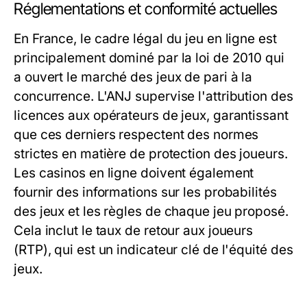
Réglementations et conformité actuelles
En France, le cadre légal du jeu en ligne est
principalement dominé par la loi de 2010 qui
a ouvert le marché des jeux de pari à la
concurrence. L'ANJ supervise l'attribution des
licences aux opérateurs de jeux, garantissant
que ces derniers respectent des normes
strictes en matière de protection des joueurs.
Les casinos en ligne doivent également
fournir des informations sur les probabilités
des jeux et les règles de chaque jeu proposé.
Cela inclut le taux de retour aux joueurs
(RTP), qui est un indicateur clé de l'équité des
jeux.