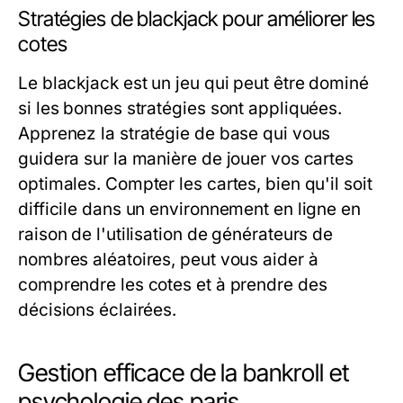
Stratégies de blackjack pour améliorer les
cotes
Le blackjack est un jeu qui peut être dominé
si les bonnes stratégies sont appliquées.
Apprenez la stratégie de base qui vous
guidera sur la manière de jouer vos cartes
optimales. Compter les cartes, bien qu'il soit
difficile dans un environnement en ligne en
raison de l'utilisation de générateurs de
nombres aléatoires, peut vous aider à
comprendre les cotes et à prendre des
décisions éclairées.
Gestion efficace de la bankroll et
psychologie des paris