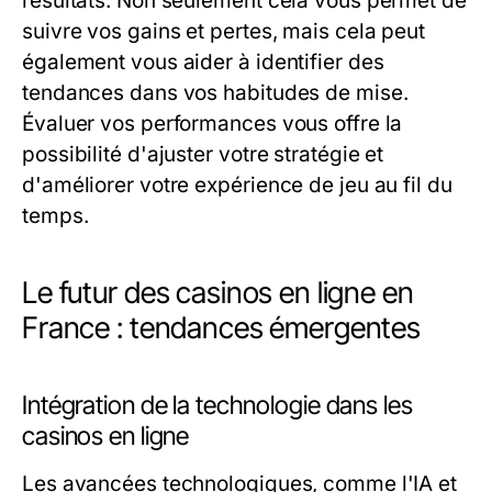
résultats. Non seulement cela vous permet de
suivre vos gains et pertes, mais cela peut
également vous aider à identifier des
tendances dans vos habitudes de mise.
Évaluer vos performances vous offre la
possibilité d'ajuster votre stratégie et
d'améliorer votre expérience de jeu au fil du
temps.
Le futur des casinos en ligne en
France : tendances émergentes
Intégration de la technologie dans les
casinos en ligne
Les avancées technologiques, comme l'IA et