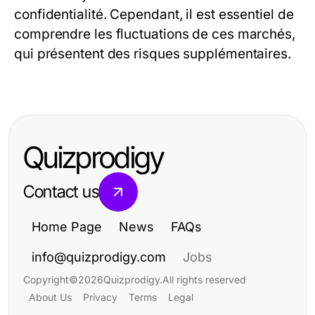
confidentialité. Cependant, il est essentiel de
comprendre les fluctuations de ces marchés,
qui présentent des risques supplémentaires.
Quizprodigy
Contact us
Home Page
News
FAQs
info@quizprodigy.com
Jobs
Copyright
©
2026
Quizprodigy
.
All rights reserved
About Us
Privacy
Terms
Legal