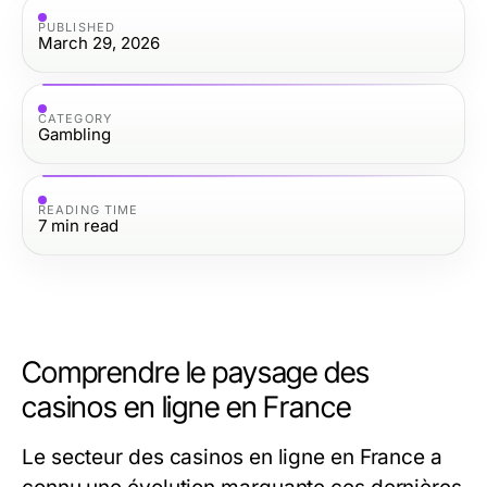
PUBLISHED
March 29, 2026
CATEGORY
Gambling
READING TIME
7
min read
Comprendre le paysage des
casinos en ligne en France
Le secteur des casinos en ligne en France a