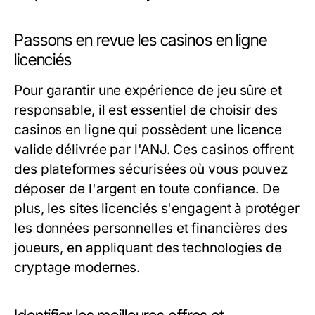
Passons en revue les casinos en ligne
licenciés
Pour garantir une expérience de jeu sûre et
responsable, il est essentiel de choisir des
casinos en ligne qui possèdent une licence
valide délivrée par l'ANJ. Ces casinos offrent
des plateformes sécurisées où vous pouvez
déposer de l'argent en toute confiance. De
plus, les sites licenciés s'engagent à protéger
les données personnelles et financières des
joueurs, en appliquant des technologies de
cryptage modernes.