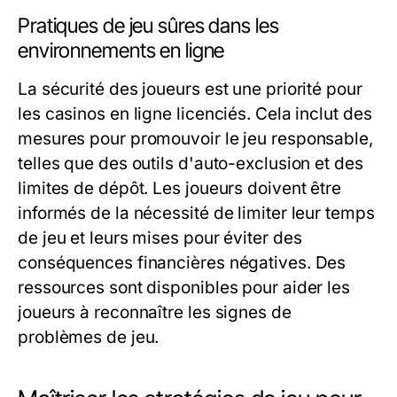
Pratiques de jeu sûres dans les
environnements en ligne
La sécurité des joueurs est une priorité pour
les casinos en ligne licenciés. Cela inclut des
mesures pour promouvoir le jeu responsable,
telles que des outils d'auto-exclusion et des
limites de dépôt. Les joueurs doivent être
informés de la nécessité de limiter leur temps
de jeu et leurs mises pour éviter des
conséquences financières négatives. Des
ressources sont disponibles pour aider les
joueurs à reconnaître les signes de
problèmes de jeu.