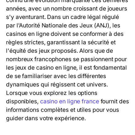
connu une évolution marquante ces dernières
années, avec un nombre croissant de joueurs
s'y aventurant. Dans un cadre légal régulé
par l'Autorité Nationale des Jeux (ANJ), les
casinos en ligne doivent se conformer à des
règles strictes, garantissant la sécurité et
l'équité des jeux proposés. Alors que de
nombreux francophones se passionnent pour
les jeux de casino en ligne, il est fondamental
de se familiariser avec les différentes
dynamiques qui régissent cet univers.
Lorsque vous explorez les options
disponibles,
casino en ligne france
fournit des
informations complètes et utiles pour vous
guider dans votre expérience.