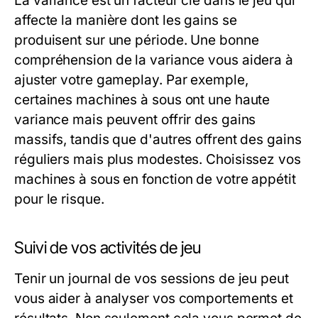
La variance est un facteur clé dans le jeu qui
affecte la manière dont les gains se
produisent sur une période. Une bonne
compréhension de la variance vous aidera à
ajuster votre gameplay. Par exemple,
certaines machines à sous ont une haute
variance mais peuvent offrir des gains
massifs, tandis que d'autres offrent des gains
réguliers mais plus modestes. Choisissez vos
machines à sous en fonction de votre appétit
pour le risque.
Suivi de vos activités de jeu
Tenir un journal de vos sessions de jeu peut
vous aider à analyser vos comportements et