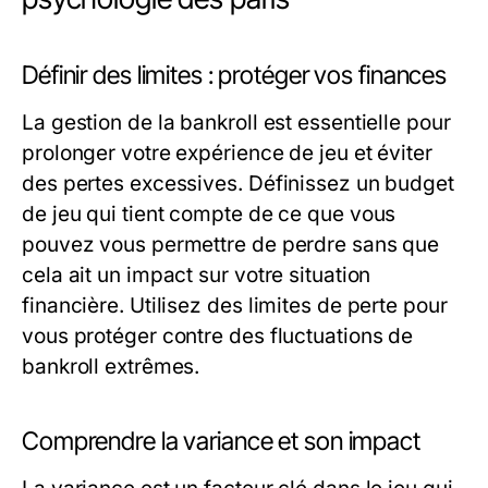
Définir des limites : protéger vos finances
La gestion de la bankroll est essentielle pour
prolonger votre expérience de jeu et éviter
des pertes excessives. Définissez un budget
de jeu qui tient compte de ce que vous
pouvez vous permettre de perdre sans que
cela ait un impact sur votre situation
financière. Utilisez des limites de perte pour
vous protéger contre des fluctuations de
bankroll extrêmes.
Comprendre la variance et son impact