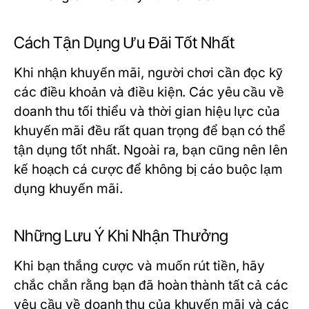
Cách Tận Dụng Ưu Đãi Tốt Nhất
Khi nhận khuyến mãi, người chơi cần đọc kỹ
các điều khoản và điều kiện. Các yêu cầu về
doanh thu tối thiểu và thời gian hiệu lực của
khuyến mãi đều rất quan trọng để bạn có thể
tận dụng tốt nhất. Ngoài ra, bạn cũng nên lên
kế hoạch cá cược để không bị cáo buộc lạm
dụng khuyến mãi.
Những Lưu Ý Khi Nhận Thưởng
Khi bạn thắng cược và muốn rút tiền, hãy
chắc chắn rằng bạn đã hoàn thành tất cả các
yêu cầu về doanh thu của khuyến mãi và các