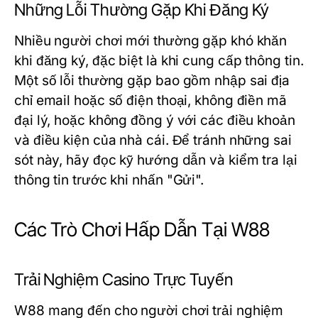
Những Lỗi Thường Gặp Khi Đăng Ký
Nhiều người chơi mới thường gặp khó khăn
khi đăng ký, đặc biệt là khi cung cấp thông tin.
Một số lỗi thường gặp bao gồm nhập sai địa
chỉ email hoặc số điện thoại, không điền mã
đại lý, hoặc không đồng ý với các điều khoản
và điều kiện của nhà cái. Để tránh những sai
sót này, hãy đọc kỹ hướng dẫn và kiểm tra lại
thông tin trước khi nhấn "Gửi".
Các Trò Chơi Hấp Dẫn Tại W88
Trải Nghiệm Casino Trực Tuyến
W88 mang đến cho người chơi trải nghiệm