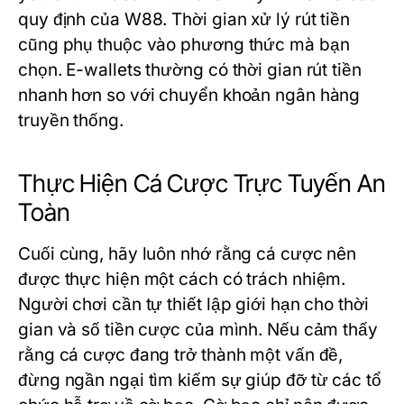
quy định của W88. Thời gian xử lý rút tiền
cũng phụ thuộc vào phương thức mà bạn
chọn. E-wallets thường có thời gian rút tiền
nhanh hơn so với chuyển khoản ngân hàng
truyền thống.
Thực Hiện Cá Cược Trực Tuyến An
Toàn
Cuối cùng, hãy luôn nhớ rằng cá cược nên
được thực hiện một cách có trách nhiệm.
Người chơi cần tự thiết lập giới hạn cho thời
gian và số tiền cược của mình. Nếu cảm thấy
rằng cá cược đang trở thành một vấn đề,
đừng ngần ngại tìm kiếm sự giúp đỡ từ các tổ