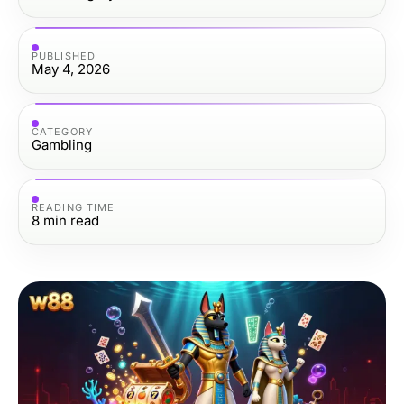
PUBLISHED
May 4, 2026
CATEGORY
Gambling
READING TIME
8
min read