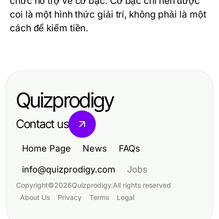
chức hỗ trợ về cờ bạc. Cờ bạc chỉ nên được
coi là một hình thức giải trí, không phải là một
cách để kiếm tiền.
Quizprodigy
Contact us
Home Page
News
FAQs
info@quizprodigy.com
Jobs
Copyright
©
2026
Quizprodigy
.
All rights reserved
About Us
Privacy
Terms
Legal