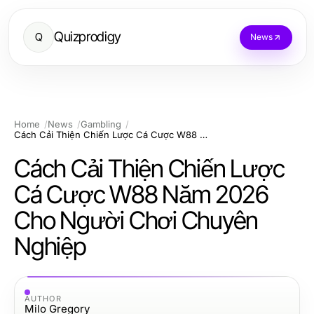
Quizprodigy
Q
News
Home
News
Gambling
Cách Cải Thiện Chiến Lược Cá Cược W88 Năm 2026 Cho Người Chơi Chuyên Nghiệp
Cách Cải Thiện Chiến Lược
Cá Cược W88 Năm 2026
Cho Người Chơi Chuyên
Nghiệp
AUTHOR
Milo Gregory