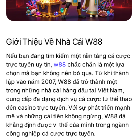
Giới Thiệu Về Nhà Cái W88
Nếu bạn đang tìm kiếm một nền tảng cá cược
trực tuyến uy tín,
w88
chắc chắn là một lựa
chọn mà bạn không nên bỏ qua. Từ khi thành
lập vào năm 2007, W88 đã trở thành một
trong những nhà cái hàng đầu tại Việt Nam,
cung cấp đa dạng dịch vụ cá cược từ thể thao
đến casino trực tuyến. Với sự phát triển mạnh
mẽ và những cải tiến không ngừng, W88 đã
khẳng định được vị thế của mình trong ngành
công nghiệp cá cược trực tuyến.