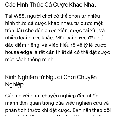
Các Hình Thức Cá Cược Khác Nhau
Tại W88, người chơi có thể chọn từ nhiều
hình thức cá cược khác nhau, từ cược một
trận đấu cho đến cược xiên, cược tài xỉu, và
nhiều loại cược khác. Mỗi loại cược đều có
đặc điểm riêng, và việc hiểu rõ về tỷ lệ cược,
house edge là rất cần thiết để có thể đặt cược
một cách thông minh.
Kinh Nghiệm từ Người Chơi Chuyên
Nghiệp
Các người chơi chuyên nghiệp đều nhấn
mạnh tầm quan trọng của việc nghiên cứu và
phân tích trước khi đặt cược. Bạn nên theo dõi