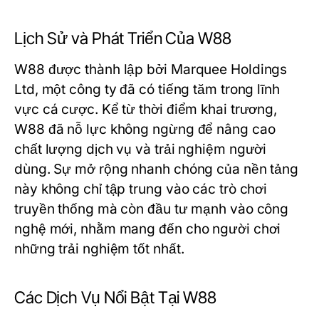
Lịch Sử và Phát Triển Của W88
W88 được thành lập bởi Marquee Holdings
Ltd, một công ty đã có tiếng tăm trong lĩnh
vực cá cược. Kể từ thời điểm khai trương,
W88 đã nỗ lực không ngừng để nâng cao
chất lượng dịch vụ và trải nghiệm người
dùng. Sự mở rộng nhanh chóng của nền tảng
này không chỉ tập trung vào các trò chơi
truyền thống mà còn đầu tư mạnh vào công
nghệ mới, nhằm mang đến cho người chơi
những trải nghiệm tốt nhất.
Các Dịch Vụ Nổi Bật Tại W88