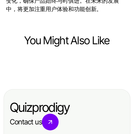
变化，确保产品始终与时俱进。在未来的发展
中，将更加注重用户体验和功能创新。
You Might Also Like
Computers Electronics and Technology
Computers Electronics and Technology
4 Proven Methods to Maximize
Computers Electronics and Technology
ai gf Crash Course: Master the
Futures WebSocket Streaming API
The raja 328 Master Guide for
Basics Fast for Authentic
Results in 2026
Ambitious Tech Innovators
Connections
Quizprodigy
Contact us