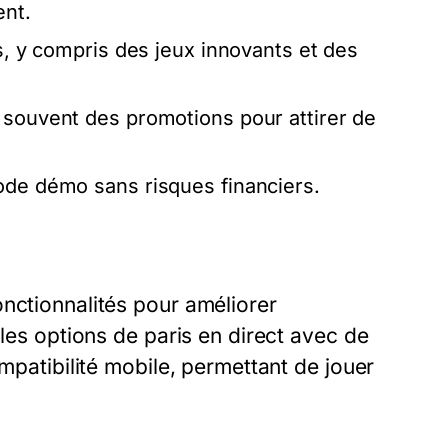
ent.
s, y compris des jeux innovants et des
 souvent des promotions pour attirer de
ode démo sans risques financiers.
nctionnalités pour améliorer
 les options de paris en direct avec de
ompatibilité mobile, permettant de jouer