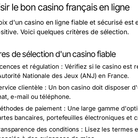
sir le bon casino français en ligne
ix d'un casino en ligne fiable et sécurisé est
sitive. Voici quelques critères de sélection.
res de sélection d'un casino fiable
icences et régulation :
Vérifiez si le casino est
'Autorité Nationale des Jeux (ANJ) en France.
rvice clientèle :
Un bon casino doit disposer d'
hat, e-mail ou téléphone.
éthodes de paiement :
Une large gamme d'option
artes bancaires, portefeuilles électroniques et
ransparence des conditions :
Lisez les termes e