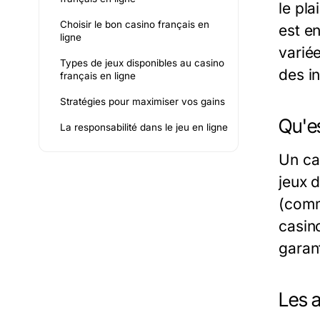
le pla
Choisir le bon casino français en
est e
ligne
variée
Types de jeux disponibles au casino
des i
français en ligne
Stratégies pour maximiser vos gains
Qu'es
La responsabilité dans le jeu en ligne
Un ca
jeux 
(comm
casin
garant
Les 