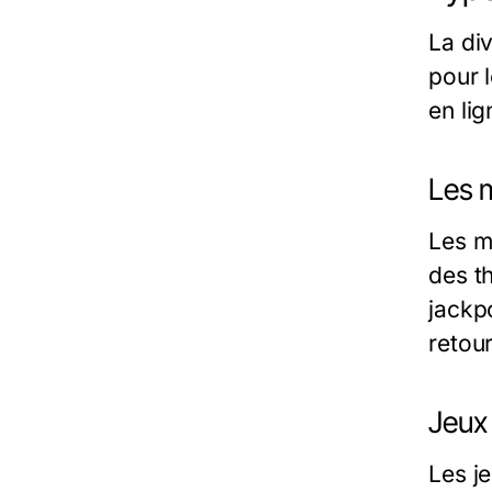
La div
pour 
en lig
Les m
Les m
des t
jackpo
retou
Jeux 
Les je