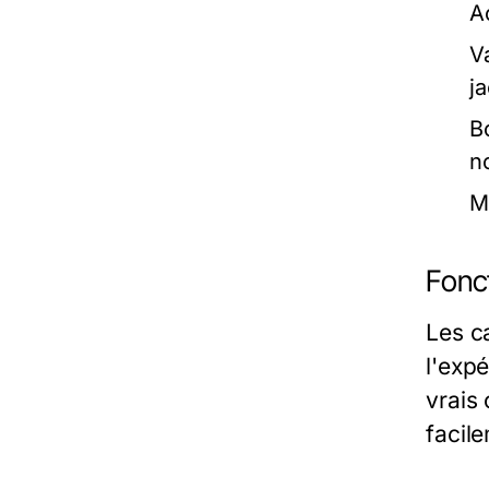
Ac
V
j
Bo
n
M
Fonct
Les c
l'expé
vrais 
facil