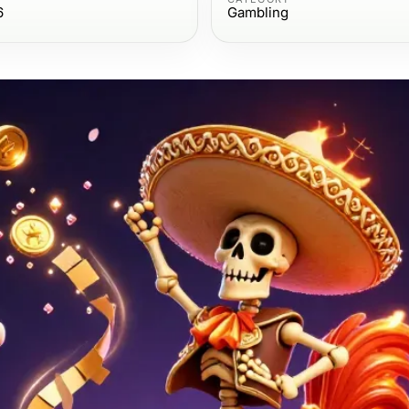
6
Gambling