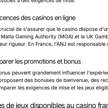
ssociés à des exigences de mise.
icences des casinos en ligne
 crucial de s'assurer que le casino dispose d'u
a Malta Gaming Authority (MGA) et la UK Gam
eur rigueur. En France, l'ANJ est responsable 
arer les promotions et bonus
onus peuvent grandement influencer l'expérien
 proposent des bonuses de bienvenue, des rech
mparer les
exigences de mise
et les jeux élig
s de jeux disponibles au casino fra