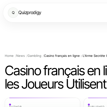
Quizprodigy
Q
Home
News
Gambling
Casino français en 
les Joueurs Utilise
AUTHOR
PUBLISHED