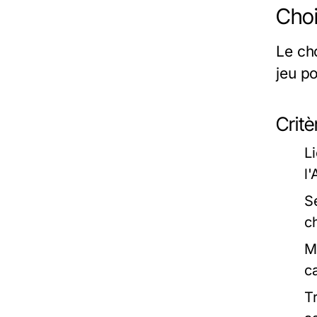
Choi
Le cho
jeu po
Critè
L
l
Se
c
M
c
T