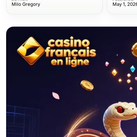
Milo Gregory
May 1, 202