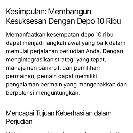
Kesimpulan: Membangun
Kesuksesan Dengan Depo 10 Ribu
Memanfaatkan kesempatan depo 10 ribu
dapat menjadi langkah awal yang baik dalam
memulai perjalanan perjudian Anda. Dengan
mengintegrasikan strategi yang tepat,
manajemen bankroll, dan pemilihan
permainan, pemain dapat memiliki
pengalaman bermain yang mengenakkan dan
berpotensi menguntungkan.
Mencapai Tujuan Keberhasilan dalam
Perjudian