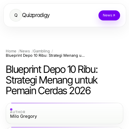
Quizprodigy
Q
News
Home
News
Gambling
Blueprint Depo 10 Ribu: Strategi Menang untuk Pemain Cerdas 2026
Blueprint Depo 10 Ribu:
Strategi Menang untuk
Pemain Cerdas 2026
AUTHOR
Milo Gregory