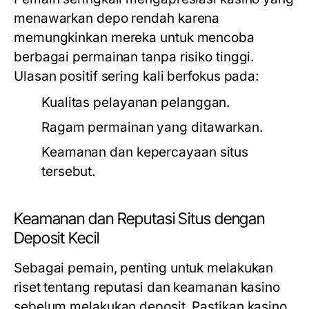
menawarkan depo rendah karena
memungkinkan mereka untuk mencoba
berbagai permainan tanpa risiko tinggi.
Ulasan positif sering kali berfokus pada:
Kualitas pelayanan pelanggan.
Ragam permainan yang ditawarkan.
Keamanan dan kepercayaan situs
tersebut.
Keamanan dan Reputasi Situs dengan
Deposit Kecil
Sebagai pemain, penting untuk melakukan
riset tentang reputasi dan keamanan kasino
sebelum melakukan deposit. Pastikan kasino