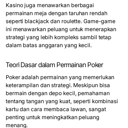
Kasino juga menawarkan berbagai
permainan meja dengan taruhan rendah
seperti blackjack dan roulette. Game-game
ini menawarkan peluang untuk menerapkan
strategi yang lebih kompleks sambil tetap
dalam batas anggaran yang kecil.
Teori Dasar dalam Permainan Poker
Poker adalah permainan yang memerlukan
keterampilan dan strategi. Meskipun bisa
bermain dengan depo kecil, pemahaman
tentang tangan yang kuat, seperti kombinasi
kartu dan cara membaca lawan, sangat
penting untuk meningkatkan peluang
menang.