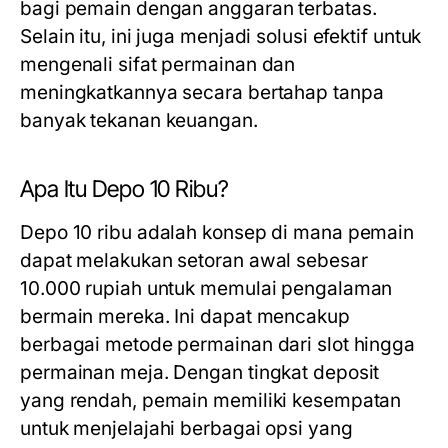
bagi pemain dengan anggaran terbatas.
Selain itu, ini juga menjadi solusi efektif untuk
mengenali sifat permainan dan
meningkatkannya secara bertahap tanpa
banyak tekanan keuangan.
Apa Itu Depo 10 Ribu?
Depo 10 ribu adalah konsep di mana pemain
dapat melakukan setoran awal sebesar
10.000 rupiah untuk memulai pengalaman
bermain mereka. Ini dapat mencakup
berbagai metode permainan dari slot hingga
permainan meja. Dengan tingkat deposit
yang rendah, pemain memiliki kesempatan
untuk menjelajahi berbagai opsi yang