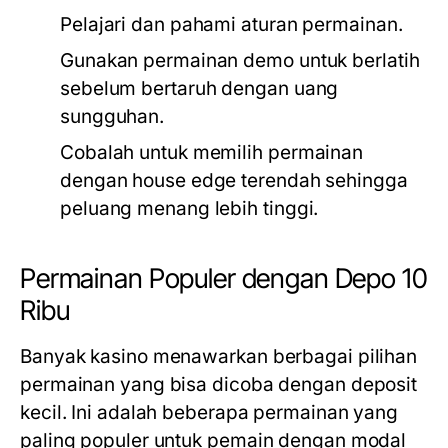
Pelajari dan pahami aturan permainan.
Gunakan permainan demo untuk berlatih
sebelum bertaruh dengan uang
sungguhan.
Cobalah untuk memilih permainan
dengan house edge terendah sehingga
peluang menang lebih tinggi.
Permainan Populer dengan Depo 10
Ribu
Banyak kasino menawarkan berbagai pilihan
permainan yang bisa dicoba dengan deposit
kecil. Ini adalah beberapa permainan yang
paling populer untuk pemain dengan modal