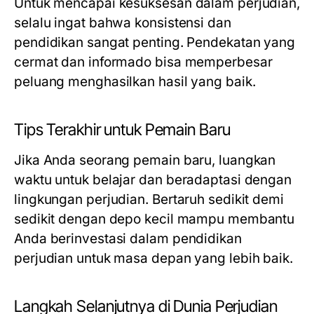
Untuk mencapai kesuksesan dalam perjudian,
selalu ingat bahwa konsistensi dan
pendidikan sangat penting. Pendekatan yang
cermat dan informado bisa memperbesar
peluang menghasilkan hasil yang baik.
Tips Terakhir untuk Pemain Baru
Jika Anda seorang pemain baru, luangkan
waktu untuk belajar dan beradaptasi dengan
lingkungan perjudian. Bertaruh sedikit demi
sedikit dengan depo kecil mampu membantu
Anda berinvestasi dalam pendidikan
perjudian untuk masa depan yang lebih baik.
Langkah Selanjutnya di Dunia Perjudian