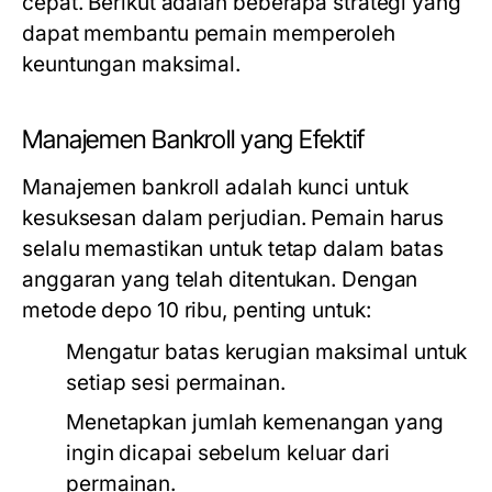
cepat. Berikut adalah beberapa strategi yang
dapat membantu pemain memperoleh
keuntungan maksimal.
Manajemen Bankroll yang Efektif
Manajemen bankroll adalah kunci untuk
kesuksesan dalam perjudian. Pemain harus
selalu memastikan untuk tetap dalam batas
anggaran yang telah ditentukan. Dengan
metode depo 10 ribu, penting untuk:
Mengatur batas kerugian maksimal untuk
setiap sesi permainan.
Menetapkan jumlah kemenangan yang
ingin dicapai sebelum keluar dari
permainan.