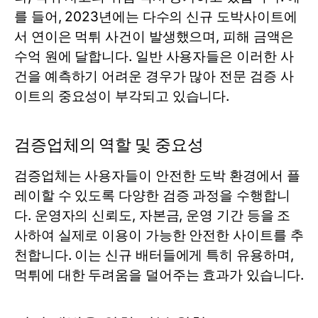
를 들어, 2023년에는 다수의 신규 도박사이트에
서 연이은 먹튀 사건이 발생했으며, 피해 금액은
수억 원에 달합니다. 일반 사용자들은 이러한 사
건을 예측하기 어려운 경우가 많아 전문 검증 사
이트의 중요성이 부각되고 있습니다.
검증업체의 역할 및 중요성
검증업체는 사용자들이 안전한 도박 환경에서 플
레이할 수 있도록 다양한 검증 과정을 수행합니
다. 운영자의 신뢰도, 자본금, 운영 기간 등을 조
사하여 실제로 이용이 가능한 안전한 사이트를 추
천합니다. 이는 신규 배터들에게 특히 유용하며,
먹튀에 대한 두려움을 덜어주는 효과가 있습니다.