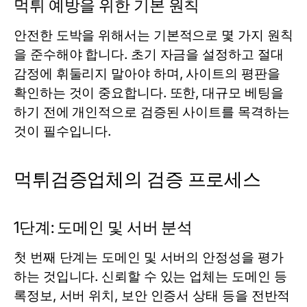
먹튀 예방을 위한 기본 원칙
안전한 도박을 위해서는 기본적으로 몇 가지 원칙
을 준수해야 합니다. 초기 자금을 설정하고 절대
감정에 휘둘리지 말아야 하며, 사이트의 평판을
확인하는 것이 중요합니다. 또한, 대규모 베팅을
하기 전에 개인적으로 검증된 사이트를 목격하는
것이 필수입니다.
먹튀검증업체의 검증 프로세스
1단계: 도메인 및 서버 분석
첫 번째 단계는 도메인 및 서버의 안정성을 평가
하는 것입니다. 신뢰할 수 있는 업체는 도메인 등
록정보, 서버 위치, 보안 인증서 상태 등을 전반적