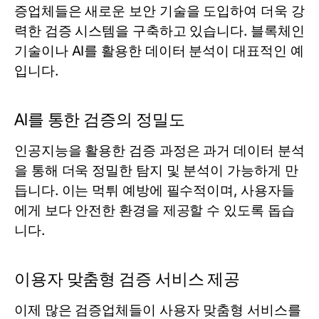
증업체들은 새로운 보안 기술을 도입하여 더욱 강
력한 검증 시스템을 구축하고 있습니다. 블록체인
기술이나 AI를 활용한 데이터 분석이 대표적인 예
입니다.
AI를 통한 검증의 정밀도
인공지능을 활용한 검증 과정은 과거 데이터 분석
을 통해 더욱 정밀한 탐지 및 분석이 가능하게 만
듭니다. 이는 먹튀 예방에 필수적이며, 사용자들
에게 보다 안전한 환경을 제공할 수 있도록 돕습
니다.
이용자 맞춤형 검증 서비스 제공
이제 많은 검증업체들이 사용자 맞춤형 서비스를