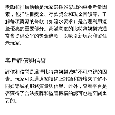
獎勵和推廣活動是玩家選擇娛樂城的重要考量因
素，包括註冊獎金、存款獎金和現金回饋等。了
解每項獎勵的條款（如流水要求）是合理利用這
些優惠的重要部分。高滿意度的比特幣娛樂城通
常會提供公平的獎金條款，以吸引新玩家和留住
老玩家。
客戶評價與信譽
評價和信譽是選擇比特幣娛樂城時不可忽視的因
素。玩家可以通過閱讀網上評論和論壇來了解不
同娛樂城的服務質量與信譽。此外，查看平台是
否獲得了合法授牌和監管機構的認可也是至關重
要的。