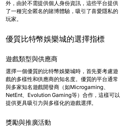
外，由於不需提供個人身份資訊，這些平台提供
了一種完全匿名的賭博體驗，吸引了喜愛隱私的
玩家。
優質比特幣娛樂城的選擇指標
遊戲類型與供應商
選擇一個優質的比特幣娛樂城時，首先要考慮遊
戲的多樣性和供應商的知名度。優質的平台通常
與多家知名遊戲開發商（如Microgaming、
NetEnt、Evolution Gaming等）合作，這樣可以
提供更具吸引力與多樣化的遊戲選擇。
獎勵與推廣活動