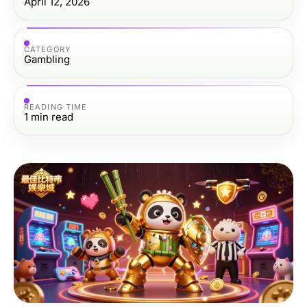
April 12, 2026
CATEGORY
Gambling
READING TIME
1
min read