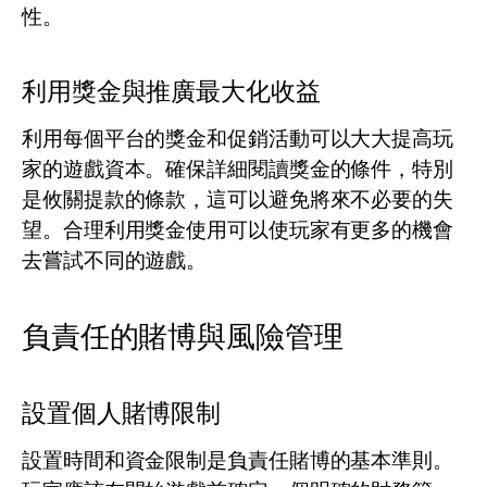
性。
利用獎金與推廣最大化收益
利用每個平台的獎金和促銷活動可以大大提高玩
家的遊戲資本。確保詳細閱讀獎金的條件，特別
是攸關提款的條款，這可以避免將來不必要的失
望。合理利用獎金使用可以使玩家有更多的機會
去嘗試不同的遊戲。
負責任的賭博與風險管理
設置個人賭博限制
設置時間和資金限制是負責任賭博的基本準則。