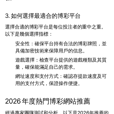
3. 如何選擇最適合的博彩平台
選擇合適的博彩平台是每位投注者的重中之重。
以下是幾個選擇指標：
安全性：
確保平台持有合法的博彩牌照，並
具備加密技術來保障用戶的信息。
遊戲選擇：
檢查平台提供的遊戲種類及其質
量，確保能滿足自己的需求。
網址速度和支付方式：
確認存提款速度及可
用的支付方式，保證操作便捷。
2026 年度熱門博彩網站推薦
經過專家團隊測試和分析，以下是2026年推薦的