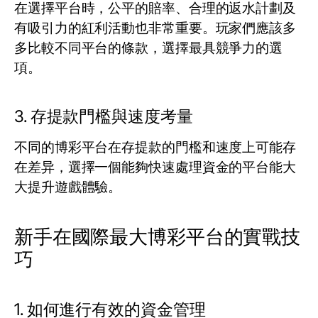
在選擇平台時，公平的賠率、合理的返水計劃及
有吸引力的紅利活動也非常重要。玩家們應該多
多比較不同平台的條款，選擇最具競爭力的選
項。
3. 存提款門檻與速度考量
不同的博彩平台在存提款的門檻和速度上可能存
在差异，選擇一個能夠快速處理資金的平台能大
大提升遊戲體驗。
新手在國際最大博彩平台的實戰技
巧
1. 如何進行有效的資金管理