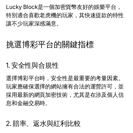
Lucky Block是一個加密貨幣友好的娛樂平台，
特別適合喜歡老虎機的玩家，其快速提款的特性
讓不少玩家深感滿意。
挑選博彩平台的關鍵指標
1. 安全性與合規性
選擇博彩平台時，安全性是最重要的考量因素。
玩家應確保選擇的網站擁有合法的運營許可，並
採用最新的網頁加密技術，尤其是在涉及個人信
息和金融交易時。
2. 賠率、返水與紅利比較