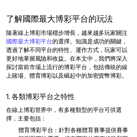
了解國際最大博彩平台的玩法
隨著線上博彩市場穩步增長，越來越多玩家關注
國際最大博彩平台
的選擇。知識是成功的關鍵，
透過了解不同平台的特性、運作方式，玩家可以
更好地掌握風險和收益。在本文中，我們將深入
探討當前市場上流行的博彩平台，包括傳統的線
上賭場、體育博彩以及崛起中的加密貨幣博彩。
1. 各類博彩平台之特性
在線上博彩世界中，有多種類型的平台可供選
擇，主要包括：
體育博彩平台：
針對各種體育賽事提供賽事