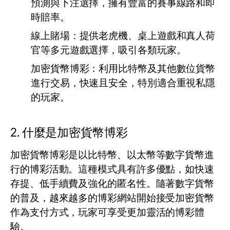
預測與下注選擇，擁有豐富的賽事線路和即
時賠率。
線上賭場：
提供老虎機、桌上遊戲和真人荷
官等多元遊戲選擇，吸引各類玩家。
加密貨幣博彩：
利用比特幣及其他數位貨幣
進行交易，快速且安全，特別適合重視私隱
的玩家。
2. 什麼是加密貨幣博彩
加密貨幣博彩是以比特幣、以太幣等數字貨幣進
行的博彩活動。這種模式具有許多優點，如快速
存提、低手續費及強化的匿名性。隨著數字貨幣
的普及，越來越多的博彩網站開始接受加密貨幣
作為支付方式，玩家可享受更加靈活的博彩體
驗。